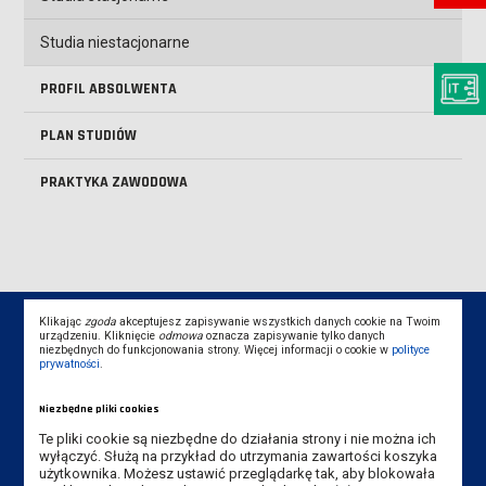
Studia niestacjonarne
PROFIL ABSOLWENTA
PLAN STUDIÓW
PRAKTYKA ZAWODOWA
Klikając
zgoda
akceptujesz zapisywanie wszystkich danych cookie na Twoim
urządzeniu. Kliknięcie
odmowa
oznacza zapisywanie tylko danych
niezbędnych do funkcjonowania strony. Więcej informacji o cookie w
polityce
prywatności
.
Dane kontaktowe
Niezbędne pliki cookies
Te pliki cookie są niezbędne do działania strony i nie można ich
Instytut Gospodarki
wyłączyć. Służą na przykład do utrzymania zawartości koszyka
użytkownika. Możesz ustawić przeglądarkę tak, aby blokowała
Akademia Nauk Stosowanych