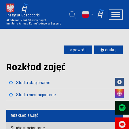
Instytut Gospodarki
Akademia Nauk Stosowanych
im. Jana Amosa Komeńskiego w Lesznie
« powrót
🖶 drukuj
Rozkład zajęć
Studia stacjonarne
Studia niestacjonarne
ROZKŁAD ZAJĘĆ
Studia stacjonarne