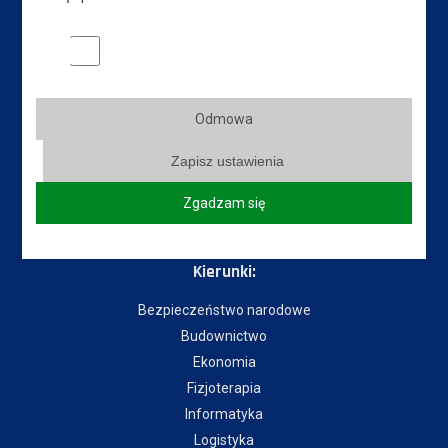
Dział IT
Marketingowe pliki cookies
Do pobrania
Instytuty:
Odmowa
Instytut Gospodarki
Zapisz ustawienia
Instytut Pedagogiczny
Instytut Politechniczny
Zgadzam się
Instytut Zdrowia i Kultury Fizycznej
Kierunki:
Bezpieczeństwo narodowe
Budownictwo
Ekonomia
Fizjoterapia
Informatyka
Logistyka