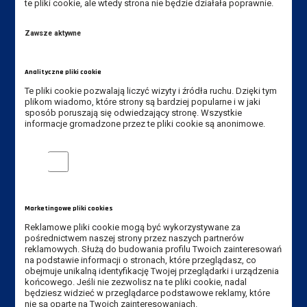
te pliki cookie, ale wtedy strona nie będzie działała poprawnie.
im. Jana Amosa Komeńskiego w Lesznie
ul. Adama Mickiewicza 5, 64-100 Leszno
Zawsze aktywne
Tel. Instytut: +48 65 528 78 75,
+48 65 528 78 73
Analityczne pliki cookie
Tel. rekrutacja: +48 65 525 01 12
Te pliki cookie pozwalają liczyć wizyty i źródła ruchu. Dzięki tym
plikom wiadomo, które strony są bardziej popularne i w jaki
sposób poruszają się odwiedzający stronę. Wszystkie
E-mail Instytut:
sekretariat-ig@ansleszno.pl
informacje gromadzone przez te pliki cookie są anonimowe.
E-mail rekrutacja:
rekrutacja@ansleszno.pl
Analityczne pliki cookie
Przydatne linki:
Marketingowe pliki cookies
Reklamowe pliki cookie mogą być wykorzystywane za
Aktualności
pośrednictwem naszej strony przez naszych partnerów
reklamowych. Służą do budowania profilu Twoich zainteresowań
Władze Uczelni
na podstawie informacji o stronach, które przeglądasz, co
Senat Uczelni
obejmuje unikalną identyfikację Twojej przeglądarki i urządzenia
końcowego. Jeśli nie zezwolisz na te pliki cookie, nadal
Mapa Kampusu
będziesz widzieć w przeglądarce podstawowe reklamy, które
Dostępność
nie są oparte na Twoich zainteresowaniach.