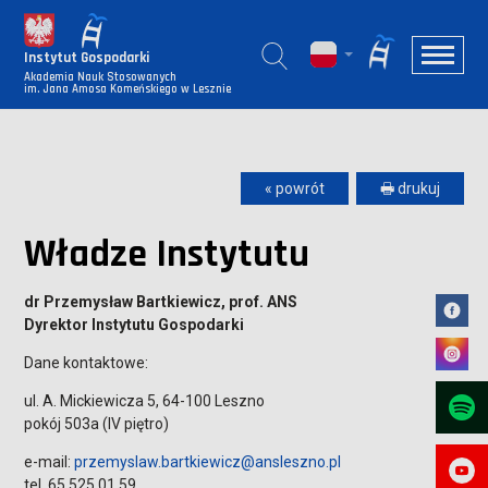
Instytut Gospodarki
Akademia Nauk Stosowanych
im. Jana Amosa Komeńskiego w Lesznie
« powrót
🖶 drukuj
Władze Instytutu
dr Przemysław Bartkiewicz, prof. ANS
Dyrektor Instytutu Gospodarki
Dane kontaktowe:
ul. A. Mickiewicza 5, 64-100 Leszno
pokój 503a (IV piętro)
e-mail:
przemyslaw.bartkiewicz@ansleszno.pl
tel. 65 525 01 59