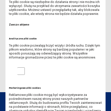
Te pliki cookie są niezbędne do działania strony i nie można ich
pokój 506 (IV piętro)
wyłączyć. Służą na przykład do utrzymania zawartości koszyka
użytkownika. Możesz ustawić przeglądarkę tak, aby blokowała
e-mail:
michal.domagalski@ansleszno.pl
te pliki cookie, ale wtedy strona nie będzie działała poprawnie.
tel. 65 529 60 85
Zawsze aktywne
Analityczne pliki cookie
Te pliki cookie pozwalają liczyć wizyty i źródła ruchu. Dzięki tym
O INSTYTUCIE
plikom wiadomo, które strony są bardziej popularne i w jaki
sposób poruszają się odwiedzający stronę. Wszystkie
WŁADZE INSTYTUTU
informacje gromadzone przez te pliki cookie są anonimowe.
SEKRETARIAT INSTYTUTU
Analityczne pliki cookie
Marketingowe pliki cookies
Reklamowe pliki cookie mogą być wykorzystywane za
pośrednictwem naszej strony przez naszych partnerów
reklamowych. Służą do budowania profilu Twoich zainteresowań
na podstawie informacji o stronach, które przeglądasz, co
obejmuje unikalną identyfikację Twojej przeglądarki i urządzenia