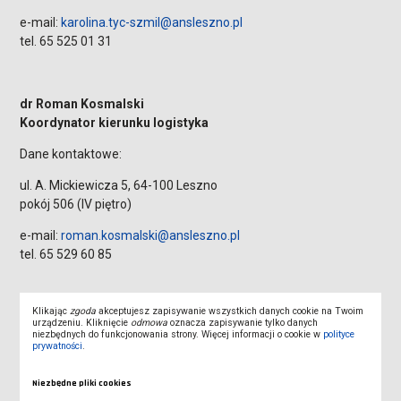
e-mail:
karolina.tyc-szmil@ansleszno.pl
tel. 65 525 01 31
dr Roman Kosmalski
Koordynator kierunku logistyka
Dane kontaktowe:
ul. A. Mickiewicza 5, 64-100 Leszno
pokój 506 (IV piętro)
e-mail:
roman.kosmalski@ansleszno.pl
tel. 65 529 60 85
Klikając
zgoda
akceptujesz zapisywanie wszystkich danych cookie na Twoim
dr inż. Michał Domagalski
urządzeniu. Kliknięcie
odmowa
oznacza zapisywanie tylko danych
Koordynator kierunku bezpieczeństwo narodowe
niezbędnych do funkcjonowania strony. Więcej informacji o cookie w
polityce
prywatności
.
Dane kontaktowe:
Niezbędne pliki cookies
ul. A. Mickiewicza 5, 64-100 Leszno