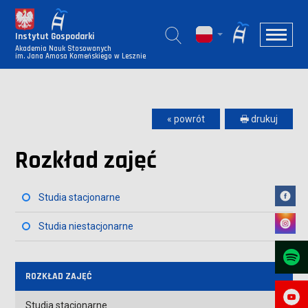
Instytut Gospodarki
Akademia Nauk Stosowanych
im. Jana Amosa Komeńskiego w Lesznie
« powrót
🖶 drukuj
Rozkład zajęć
Studia stacjonarne
Studia niestacjonarne
ROZKŁAD ZAJĘĆ
Studia stacjonarne