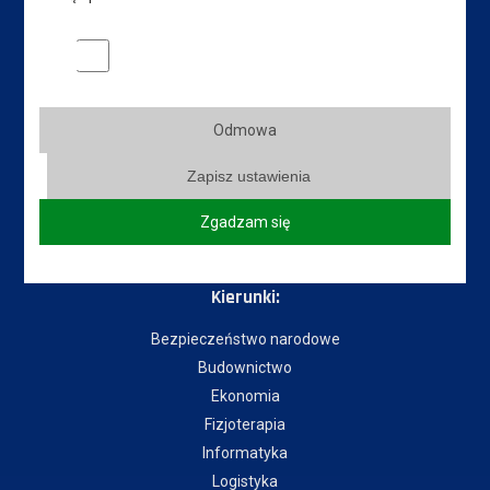
Dział IT
Marketingowe pliki cookies
Do pobrania
Instytuty:
Odmowa
Instytut Gospodarki
Zapisz ustawienia
Instytut Pedagogiczny
Instytut Politechniczny
Zgadzam się
Instytut Zdrowia i Kultury Fizycznej
Kierunki:
Bezpieczeństwo narodowe
Budownictwo
Ekonomia
Fizjoterapia
Informatyka
Logistyka