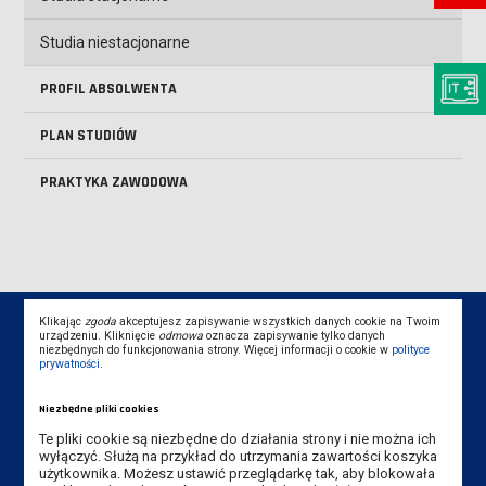
Studia niestacjonarne
PROFIL ABSOLWENTA
PLAN STUDIÓW
PRAKTYKA ZAWODOWA
Klikając
zgoda
akceptujesz zapisywanie wszystkich danych cookie na Twoim
urządzeniu. Kliknięcie
odmowa
oznacza zapisywanie tylko danych
niezbędnych do funkcjonowania strony. Więcej informacji o cookie w
polityce
prywatności
.
Dane kontaktowe
Niezbędne pliki cookies
Te pliki cookie są niezbędne do działania strony i nie można ich
Instytut Gospodarki
wyłączyć. Służą na przykład do utrzymania zawartości koszyka
użytkownika. Możesz ustawić przeglądarkę tak, aby blokowała
Akademia Nauk Stosowanych