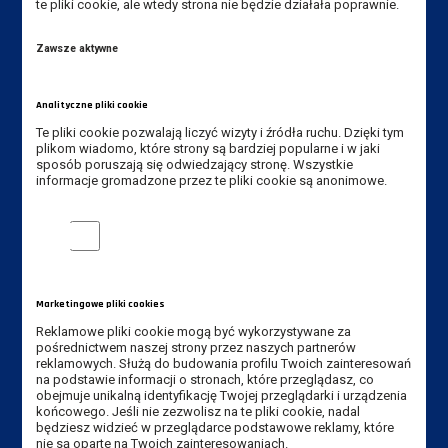
te pliki cookie, ale wtedy strona nie będzie działała poprawnie.
im. Jana Amosa Komeńskiego w Lesznie
ul. Adama Mickiewicza 5, 64-100 Leszno
Zawsze aktywne
Tel. Instytut: +48 65 528 78 75,
+48 65 528 78 73
Analityczne pliki cookie
Tel. rekrutacja: +48 65 525 01 12
Te pliki cookie pozwalają liczyć wizyty i źródła ruchu. Dzięki tym
plikom wiadomo, które strony są bardziej popularne i w jaki
sposób poruszają się odwiedzający stronę. Wszystkie
E-mail Instytut:
sekretariat-ig@ansleszno.pl
informacje gromadzone przez te pliki cookie są anonimowe.
E-mail rekrutacja:
rekrutacja@ansleszno.pl
Analityczne pliki cookie
Przydatne linki:
Marketingowe pliki cookies
Reklamowe pliki cookie mogą być wykorzystywane za
Aktualności
pośrednictwem naszej strony przez naszych partnerów
reklamowych. Służą do budowania profilu Twoich zainteresowań
Władze Uczelni
na podstawie informacji o stronach, które przeglądasz, co
Senat Uczelni
obejmuje unikalną identyfikację Twojej przeglądarki i urządzenia
końcowego. Jeśli nie zezwolisz na te pliki cookie, nadal
Mapa Kampusu
będziesz widzieć w przeglądarce podstawowe reklamy, które
Dostępność
nie są oparte na Twoich zainteresowaniach.