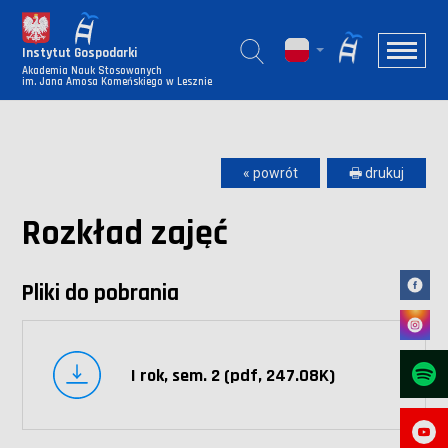
Instytut Gospodarki
Akademia Nauk Stosowanych
im. Jana Amosa Komeńskiego w Lesznie
« powrót
🖶 drukuj
Rozkład zajęć
Pliki do pobrania
I rok, sem. 2 (pdf, 247.08K)