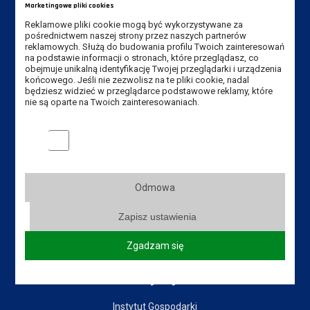
Marketingowe pliki cookies
E-mail Instytut:
sekretariat-ig@ansleszno.pl
Reklamowe pliki cookie mogą być wykorzystywane za
pośrednictwem naszej strony przez naszych partnerów
E-mail rekrutacja:
rekrutacja@ansleszno.pl
reklamowych. Służą do budowania profilu Twoich zainteresowań
na podstawie informacji o stronach, które przeglądasz, co
obejmuje unikalną identyfikację Twojej przeglądarki i urządzenia
końcowego. Jeśli nie zezwolisz na te pliki cookie, nadal
będziesz widzieć w przeglądarce podstawowe reklamy, które
nie są oparte na Twoich zainteresowaniach.
Przydatne linki:
Marketingowe pliki cookies
Aktualności
Władze Uczelni
Senat Uczelni
Odmowa
Mapa Kampusu
Dostępność
Zapisz ustawienia
Dział IT
Do pobrania
Zgadzam się
Instytuty:
Instytut Gospodarki