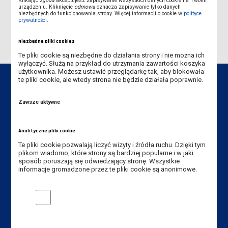
Klikając
zgoda
akceptujesz zapisywanie wszystkich danych cookie na Twoim
urządzeniu. Kliknięcie
odmowa
oznacza zapisywanie tylko danych
PRAKTYKA ZAWODOWA
niezbędnych do funkcjonowania strony. Więcej informacji o cookie w
polityce
prywatności
.
Niezbędne pliki cookies
Te pliki cookie są niezbędne do działania strony i nie można ich
wyłączyć. Służą na przykład do utrzymania zawartości koszyka
użytkownika. Możesz ustawić przeglądarkę tak, aby blokowała
te pliki cookie, ale wtedy strona nie będzie działała poprawnie.
Zawsze aktywne
Dane kontaktowe
Analityczne pliki cookie
Instytut Gospodarki
Te pliki cookie pozwalają liczyć wizyty i źródła ruchu. Dzięki tym
Akademia Nauk Stosowanych
plikom wiadomo, które strony są bardziej popularne i w jaki
sposób poruszają się odwiedzający stronę. Wszystkie
im. Jana Amosa Komeńskiego w Lesznie
informacje gromadzone przez te pliki cookie są anonimowe.
ul. Adama Mickiewicza 5, 64-100 Leszno
Tel. Instytut: +48 65 528 78 75,
Analityczne pliki cookie
+48 65 528 78 73
Tel. rekrutacja: +48 65 525 01 12