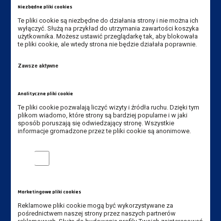
Niezbędne pliki cookies
Te pliki cookie są niezbędne do działania strony i nie można ich
wyłączyć. Służą na przykład do utrzymania zawartości koszyka
użytkownika. Możesz ustawić przeglądarkę tak, aby blokowała
Dane kontaktowe
te pliki cookie, ale wtedy strona nie będzie działała poprawnie.
Instytut Gospodarki
Zawsze aktywne
Akademia Nauk Stosowanych
im. Jana Amosa Komeńskiego w Lesznie
Analityczne pliki cookie
ul. Adama Mickiewicza 5, 64-100 Leszno
Te pliki cookie pozwalają liczyć wizyty i źródła ruchu. Dzięki tym
plikom wiadomo, które strony są bardziej popularne i w jaki
Tel. Instytut: +48 65 528 78 75,
sposób poruszają się odwiedzający stronę. Wszystkie
informacje gromadzone przez te pliki cookie są anonimowe.
+48 65 528 78 73
Tel. rekrutacja: +48 65 525 01 12
Analityczne pliki cookie
E-mail Instytut:
sekretariat-ig@ansleszno.pl
E-mail rekrutacja:
rekrutacja@ansleszno.pl
Marketingowe pliki cookies
Reklamowe pliki cookie mogą być wykorzystywane za
pośrednictwem naszej strony przez naszych partnerów