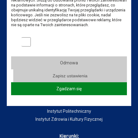
reklamowych. Służą do budowania profilu Twoich zainteresowań
na podstawie informacji o stronach, które przeglądasz, co
Przydatne linki:
obejmuje unikalną identyfikację Twojej przeglądarki i urządzenia
końcowego. Jeśli nie zezwolisz na te pliki cookie, nadal
Aktualności
będziesz widzieć w przeglądarce podstawowe reklamy, które
nie są oparte na Twoich zainteresowaniach.
Władze Uczelni
Senat Uczelni
Marketingowe pliki cookies
Mapa Kampusu
Dostępność
Dział IT
Odmowa
Do pobrania
Zapisz ustawienia
Instytuty:
Zgadzam się
Instytut Gospodarki
Instytut Pedagogiczny
Instytut Politechniczny
Instytut Zdrowia i Kultury Fizycznej
Kierunki: